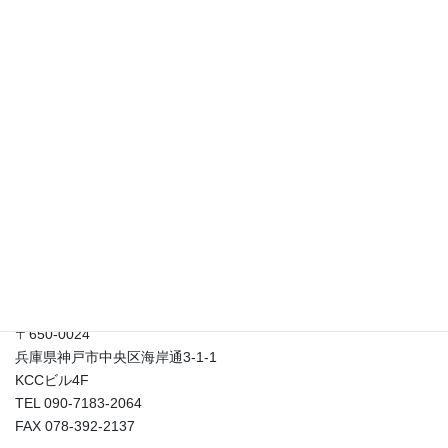
2023年10月10日
貴重な出会いを生かして好かれる！ コロナだからこその「自己紹
介」の仕方セミナー！
2021年2月26日
発想法の意外な効用！？
2021年2月17日
はなまる総合研究所
〒650-0024
兵庫県神戸市中央区海岸通3-1-1
KCCビル4F
TEL 090-7183-2064
FAX 078-392-2137