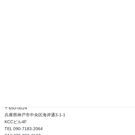
「柔らかい頭を手に入れる」セミナー開催！？
2023年10月10日
貴重な出会いを生かして好かれる！ コロナだからこその「自己紹
介」の仕方セミナー！
2021年2月26日
発想法の意外な効用！？
2021年2月17日
はなまる総合研究所
〒650-0024
兵庫県神戸市中央区海岸通3-1-1
KCCビル4F
TEL 090-7183-2064