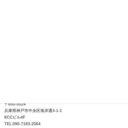
「柔らかい頭を手に入れる」セミナー開催！？
2023年10月10日
貴重な出会いを生かして好かれる！ コロナだからこその「自己紹
介」の仕方セミナー！
2021年2月26日
発想法の意外な効用！？
2021年2月17日
はなまる総合研究所
〒650-0024
兵庫県神戸市中央区海岸通3-1-1
KCCビル4F
TEL 090-7183-2064