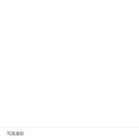
Macを使いこなす
アイデアを創り出す能力を磨く
お客様を迷わせない！
お知らせ
コロナに負けない！
セミナー関連
ホームページ関連
よもやま話
ワークライフバランス
ワードプレス
写真撮影